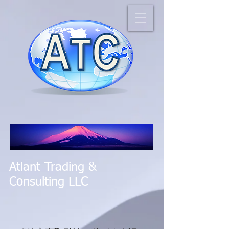
Atlant Trading &
Consulting LLC