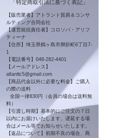
「特定商取引法に基づく表記」
【販売業者】アトラント貿易＆コンサ
ルティング合同会社
【運営統括責任者】コロソバ・アリフ
ティーナ
【住所】埼玉県鶴ヶ島市脚折町6丁目7-
1
【電話番号】048-282-4401
【メールアドレス】
atlanttc5@gmail.com
【商品代⾦以外に必要な料⾦】ご購⼊
の際の送料
全国⼀律830円（会員の場合は送料無
料）
【引渡し時期】基本的にご注文の７日
以内にお届けいたします。遅延する場
合はメール等でお知らせいたします。
【返品について】初期不良の場合、商